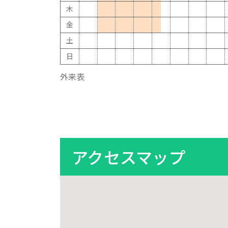
木
金
土
日
外来表
アクセスマップ