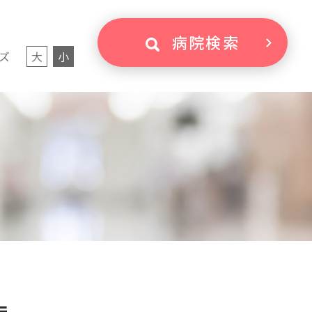
病院検索
ズ
大
小