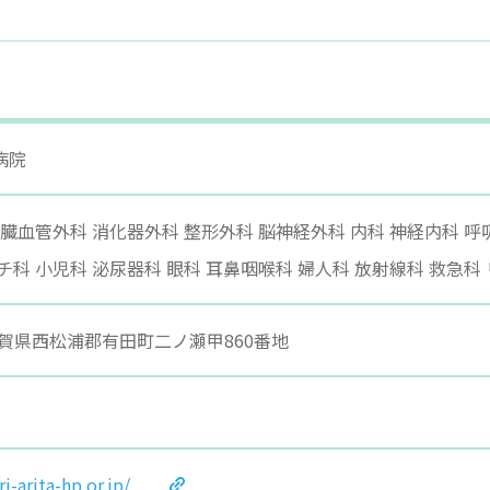
病院
心臓血管外科 消化器外科 整形外科 脳神経外科 内科 神経内科 
チ科 小児科 泌尿器科 眼科 耳鼻咽喉科 婦人科 放射線科 救急
 佐賀県西松浦郡有田町二ノ瀬甲860番地
-arita-hp.or.jp/