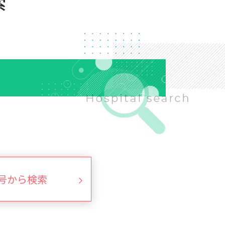
索
号から検索