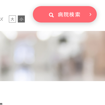
病院検索
ズ
大
小