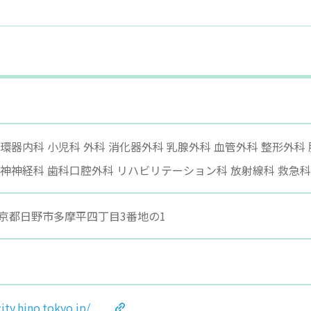
循環器内科 小児科 外科 消化器外科 乳腺外科 血管外科 整形外科 
精神神経科 歯科口腔外科 リハビリテーション科 放射線科 救急科
 東京都日野市多摩平四丁目3番地の1
city.hino.tokyo.jp/