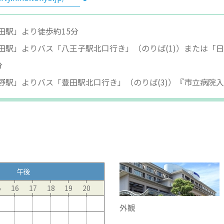
田駅」より徒歩約15分
田駅」よりバス「八王子駅北口行き」（のりば(1)）または「日
分
野駅」よりバス「豊田駅北口行き」（のりば(3)）『市立病院入
午後
5
16
17
18
19
20
外観