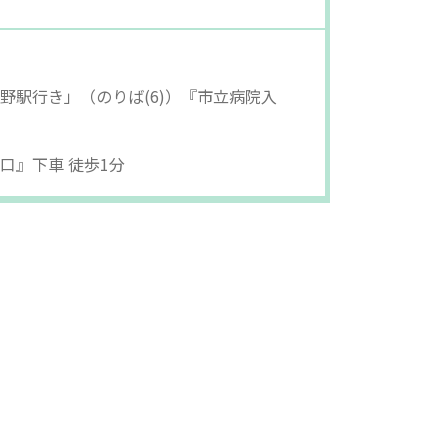
野駅行き」（のりば(6)）『市立病院入
口』下車 徒歩1分