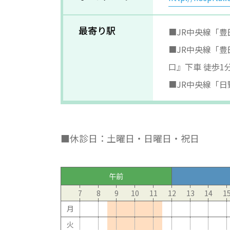
最寄り駅
■JR中央線「豊
■JR中央線「豊
口』下車 徒歩1
■JR中央線「日
■休診日：土曜日・日曜日・祝日
午前
7
8
9
10
11
12
13
14
1
月
火