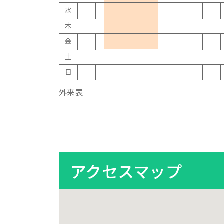
水
木
金
土
日
外来表
アクセスマップ