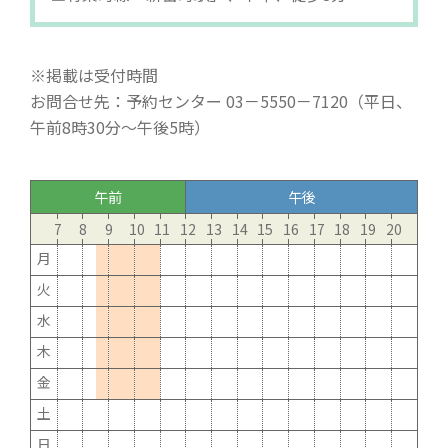
※掲載は受付時間
お問合せ先：予約センター 03－5550－7120（平日、
午前8時30分～午後5時）
午前
午後
7
8
9
10
11
12
13
14
15
16
17
18
19
20
月
火
水
木
金
土
日